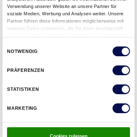
Verwendung unserer Website an unsere Partner für
soziale Medien, Werbung und Analysen weiter. Unsere
Partner führen diese Informationen möglicherweise mit
KÖNNEN TÜREN
weiteren Daten zusammen, die Sie ihnen bereitgestellt
FURNIERLACKIERT WERDEN?
haben oder die sie im Rahmen Ihrer Nutzung der Dienste
gesammelt haben.
Einwilligungsauswahl
NOTWENDIG
MEHR
PRÄFERENZEN
STATISTIKEN
WO KANN ICH FURNIERTÜREN
MARKETING
KAUFEN?
Cookies zulassen